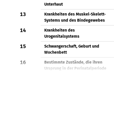
Unterhaut
13
Krankheiten des Muskel-Skelett-
Systems und des Bindegewebes
14
Krankheiten des
Urogenitalsystems
15
Schwangerschaft, Geburt und
Wochenbett
16
Bestimmte Zustände, die ihren
Ursprung in der Perinatalperiode
haben
17
Angeborene Fehlbildungen,
Deformitäten und
Chromosomenanomalien
18
Symptome und abnorme klinische
und Laborbefunde, die